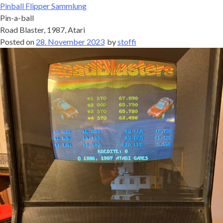
Pinball Flipper Sammlung
Pin-a-ball
Road Blaster, 1987, Atari
Posted on
28. November 2023
by
stoffi